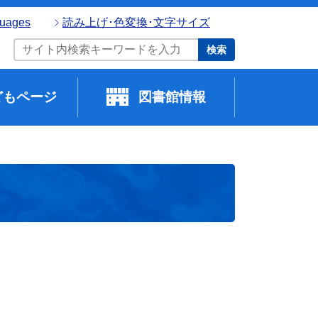
guages
読み上げ･色変換･文字サイズ
検索
どもページ
図書館情報