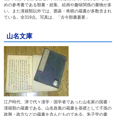
めの参考書である類書・総集、絵画や趣味関係の書物が多
い。また漢籍類以外では、囲碁・将棋の蔵書が多数含まれ
ている。全319点。写真は、「古今類書纂要」
山名文庫
江戸時代、津で代々漢学・国学者であった山名家の国書・
漢籍類の蔵書である。山名政胤の蔵書を基礎として子孫の
政興・政方などの蔵書を含んだものである。朱子学の書