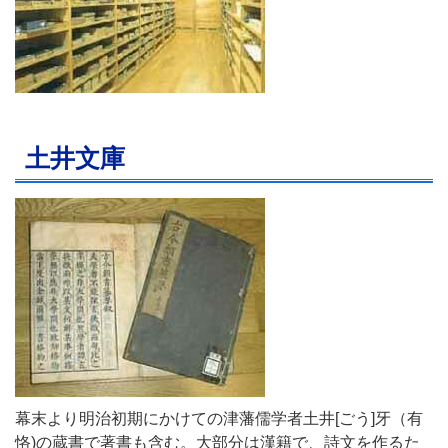
土井文庫
幕末より明治初期にかけての津藩儒学者土井[ごう]牙（有
恪)の蔵書で著書も含む。大部分は漢籍で、詩文を作るた