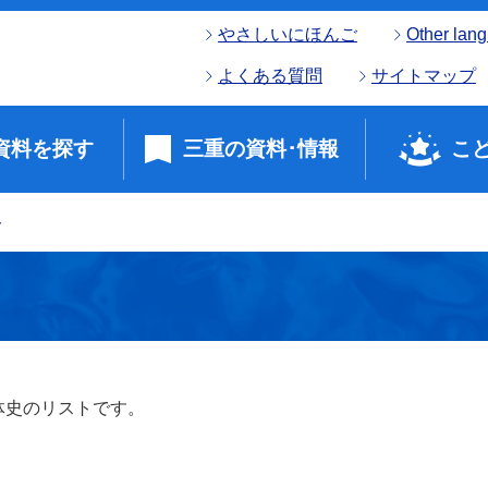
やさしいにほんご
Other lan
よくある質問
サイトマップ
資料を探す
三重の資料･情報
こ
ト
体史のリストです。