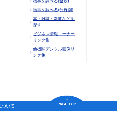
物事を調べる(全般)
物事を調べる(分野別)
本・雑誌・新聞などを
探す
ビジネス情報コーナー
リンク集
他機関デジタル画像リ
ンク集
PAGE TOP
について