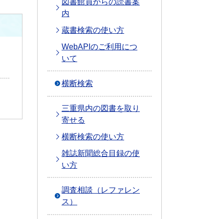
図書館員からの読書案
内
蔵書検索の使い方
WebAPIのご利用につ
いて
横断検索
三重県内の図書を取り
寄せる
横断検索の使い方
雑誌新聞総合目録の使
い方
調査相談（レファレン
ス）