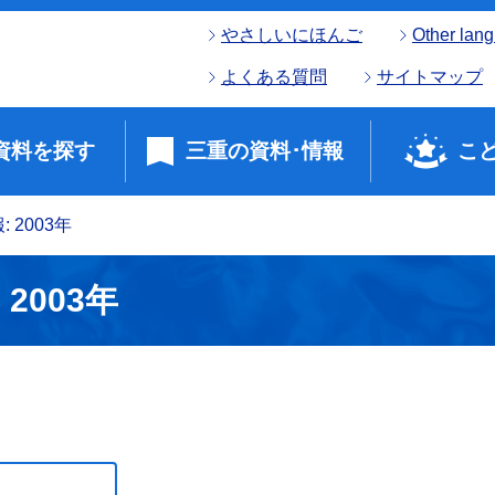
やさしいにほんご
Other lan
よくある質問
サイトマップ
資料を探す
三重の資料･情報
こ
 2003年
2003年