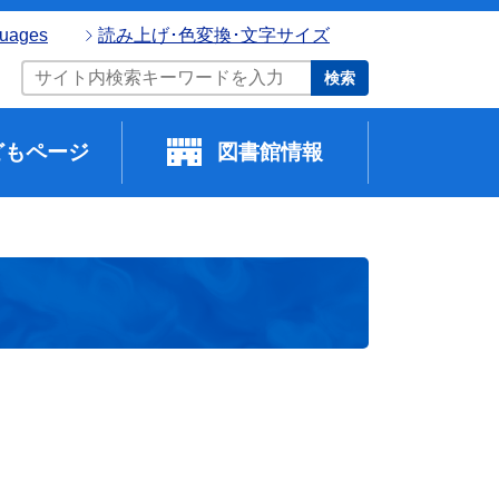
guages
読み上げ･色変換･文字サイズ
検索
どもページ
図書館情報