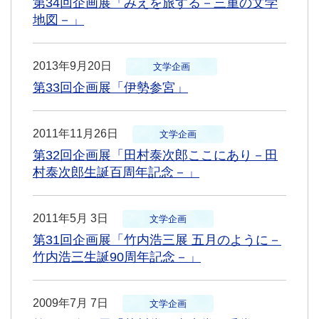
第34回企画展「みえを旅する－三重の文学
地図－」
2013年9月20日
文学企画
第33回企画展「伊勢参宮」
2011年11月26日
文学企画
第32回企画展「田村泰次郎ここにあり－田
村泰次郎生誕百周年記念－」
2011年5月 3日
文学企画
第31回企画展「竹内浩三展 五月のように－
竹内浩三生誕90周年記念－」
2009年7月 7日
文学企画