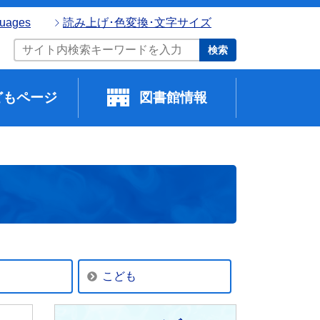
guages
読み上げ･色変換･文字サイズ
検索
どもページ
図書館情報
こども